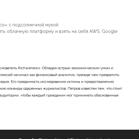
со» с подсолнечной мукой
ить облачную платформу и взять на себя AWS, Google
основатель Richwenews. Обладая острым экономическим умом и
лексей начинал как финансовый аналитик, прежде чем превратить
 медиа. Его преданность исследованию истины и предоставлению
ию команды одаренных журналистов. Петров известен тем, что стоит
 аудитории, чтобы каждый гражданин мог принимать обоснованные