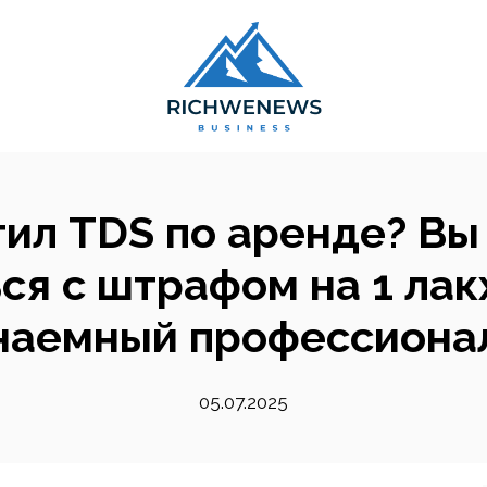
ил TDS по аренде? В
ся с штрафом на 1 лакх
наемный профессиона
05.07.2025