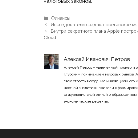
налоговых законов.
Рубрики
Финансы
Исследователи создают «веганское мя
Внутри секретного плана Apple постро
Cloud
Алексей Иванович Петров
Алексей Петров – увлеченный пионер и 
глубоким пониманием мировых рынков, А
свою страсть в создание инновационного
честной аналитики привели к формирован
за журналистской этикой и образованием
экономические решения.