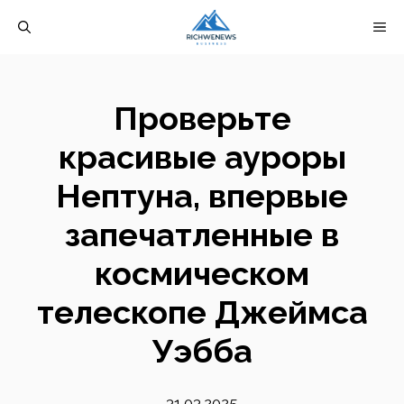
Перейти
М
к
содержимому
Проверьте
красивые ауроры
Нептуна, впервые
запечатленные в
космическом
телескопе Джеймса
Уэбба
31.03.2025