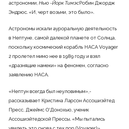
астрономии,
Нью -Йорк Тим
эс
Робин Джордж
Эндрюс. «И, черт возьми, это было».
Астрономы искали ауроральную деятельность
в Нептуне, самой далекой планете от Солнца,
поскольку космический корабль НАСА Voyager
2 пролетел мимо нее в 1989 году и взял
«дразнящие намеки» на феномен, согласно
заявлению НАСА.
«Нептун всегда был неуловимым»,-
рассказывает Кристина Ларсон Ассошиэйтед
Пресс, Джеймс О’Донохью, ученик
Ассошиэйтедской Прессы. «Мы пытались
увидеть это снова с тех пор (Voyager)».