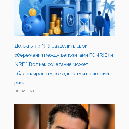
Должны ли NRI разделить свои
сбережения между депозитами FCNR(B) и
NRE? Вот как сочетание может
сбалансировать доходность и валютный
риск
06.08.2026