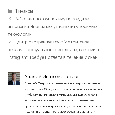
Рубрики
Финансы
Работает потом: почему последние
инновации Японии могут изменить носимые
технологии
Центр расправляется с Метой из-за
рекламы сексуального насилия над детьми в
Instagram; требует ответа в течение 7 дней
Алексей Иванович Петров
Алексей Петров – увлеченный пионер и основатель
Richwenews. Обладая острым экономическим умом и
глубоким пониманием мировых рынков, Алексей
начинал как финансовый аналитик, прежде чем
превратить свою страсть в создание инновационного
медиа. Его преданность исследованию истины и