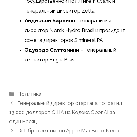
государственной политике Nubank и
генеральный директор Zetta;
Андерсон Баранов
– генеральный
директор Norsk Hydro Brasil и президент
совета директоров Simineral PA.;
Эдуардо Саттамини
– Генеральный
директор Engie Brasil.
Рубрики
Политика
Генеральный директор стартапа потратил
13 000 долларов США на Кодекс OpenAI за
один месяц
Dell бросает вызов Apple MacBook Neo с