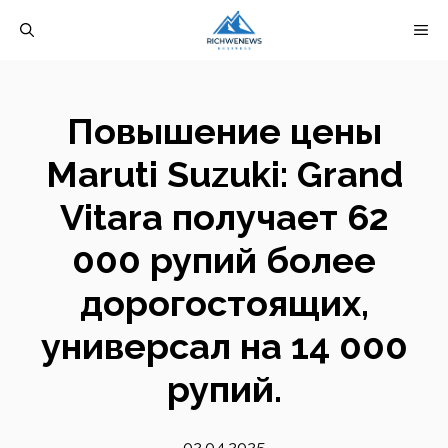
Перейти
М
к
содержимому
Повышение цены
Maruti Suzuki: Grand
Vitara получает 62
000 рупий более
дорогостоящих,
универсал на 14 000
рупий.
02.04.2025