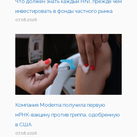
Что должен знать каждый HNI, прежде чем
инвестировать в фонды частного рынка
07.08.2026
Компания Moderna получила первую
мРНК-вакцину против гриппа, одобренную
в США
07.08.2026