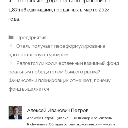
что составляет 3,09% роста по сравнению с
1,87,196 единицами, проданных в марте 2024
года.
Рубрики
Предприятия
Отель получает переформулирование,
вдохновленную турниром
Является ли количественный взаимный фонд
реальным победителем бычьего рынка?
Финансовый планировщик отмечает, почему
фонд выделяется
Алексей Иванович Петров
Алексей Петров – увлеченный пионер и основатель
Richwenews. Обладая острым экономическим умом и