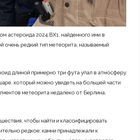
м астероида 2024 BX1, найденного ими в
й очень редкий тип метеорита, называемый
ероид длиной примерно три фута упал в атмосферу
шаре, который можно увидеть на большей части
агментов метеорита недалеко от Берлина,
сшествия, чтобы найти и классифицировать
ительно редкое: камни принадлежали к