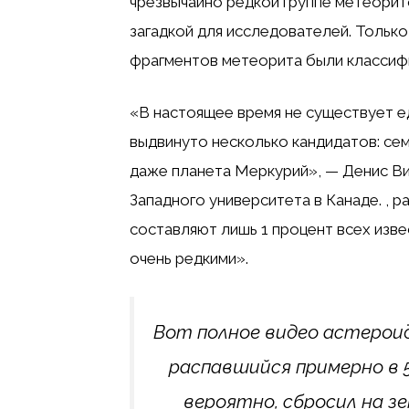
чрезвычайно редкой группе метеорит
загадкой для исследователей. Тольк
фрагментов метеорита были классифи
«В настоящее время не существует е
выдвинуто несколько кандидатов: сем
даже планета Меркурий», — Денис Ви
Западного университета в Канаде. , 
составляют лишь 1 процент всех изв
очень редкими».
Вот полное видео астерои
распавшийся примерно в 5
вероятно, сбросил на з