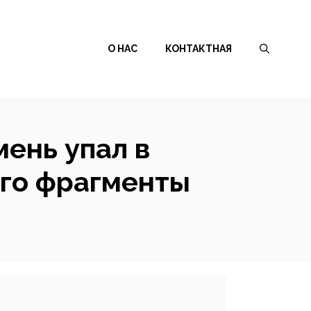
О НАС
КОНТАКТНАЯ
ень упал в
его фрагменты