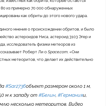
ов, известных как обриты, которые остаются
о 80 из примерно 70 000 обнаруженных
цированы как обриты до этого нового удара.
диного мнения о происхождении обритов, и было
ейство астероидов Ниса, астероид 3103 Эгер и
да, исследователь физики метеоров из
рассказывает Роберт Ли о
Space.com
. «Они
естных метеоритов, что делает их действительно
да
#Sar2736
объект размером около 1 м,
0 м к западу от
#Белин
,
#Германия
и,
емлю несколько метеоритов. Видео