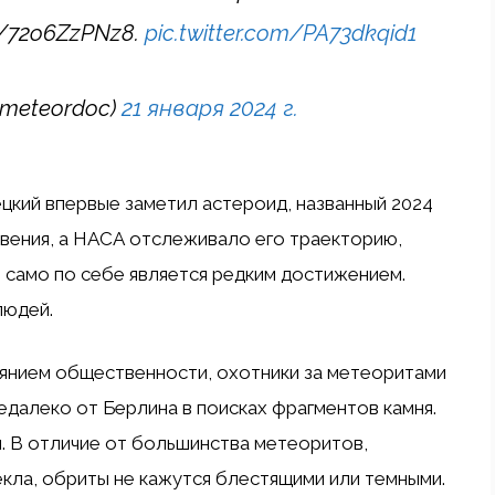
o/72o6ZzPNz8.
pic.twitter.com/PA73dkqid1
meteordoc)
21 января 2024 г.
цкий впервые заметил астероид, названный 2024
овения, а НАСА отслеживало его траекторию,
то само по себе является редким достижением.
людей.
оянием общественности, охотники за метеоритами
едалеко от Берлина в поисках фрагментов камня.
. В отличие от большинства метеоритов,
екла, обриты не кажутся блестящими или темными.