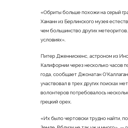
«Обриты больше похожи на серый гра
Хаманн из Берлинского музея естеств
чем большинство других метеоритов
условиях».
Питер Дженнискенс, астроном из Инс
Калифорнии через несколько часов по
года, сообщает Джонатан О’Каллаган
участвовал в трех других поисках ме
волонтеров потребовалось несколько
грецкий орех.
«Их было чертовски трудно найти, по
Земле. Вблизи не так уж и много», —