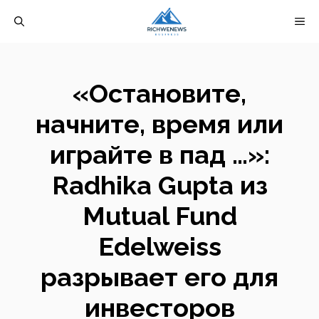
Перейти
М
к
содержимому
«Остановите,
начните, время или
играйте в пад …»:
Radhika Gupta из
Mutual Fund
Edelweiss
разрывает его для
инвесторов