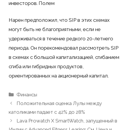
инвесторов. Полем
Нарен предположил, что SIP в этих схемах
могут быть не благоприятными, если не
удерживаться в течение редкого 20-летнего
периода. Он порекомендовал рассмотреть SIP
в схемах с большой капитализацией, сгибанием
сгиба или гибридных продуктов,
ориентированных на акционерный капитал.
Рубрики
Финансы
Положительная оценка Лулы между
католиками падает с 42% до 28%
Lava Prowatch X SmartWatch, запущенный в
Индии с Advanced Fitness Learing; См. Цена и