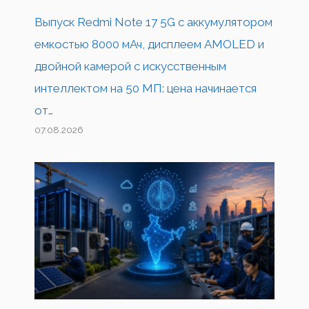
Выпуск Redmi Note 17 5G с аккумулятором
емкостью 8000 мАч, дисплеем AMOLED и
двойной камерой с искусственным
интеллектом на 50 МП: цена начинается
от…
07.08.2026