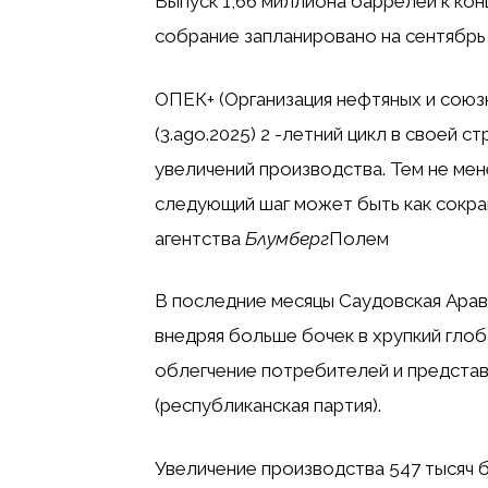
Выпуск 1,66 миллиона баррелей к ко
собрание запланировано на сентябрь
ОПЕК+ (Организация нефтяных и союзн
(3.ago.2025) 2 -летний цикл в своей с
увеличений производства. Тем не мен
следующий шаг может быть как сокра
агентства
Блумберг
Полем
В последние месяцы Саудовская Арав
внедряя больше бочек в хрупкий гло
облегчение потребителей и предста
(республиканская партия).
Увеличение производства 547 тысяч ба