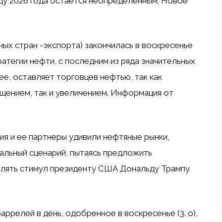
нцу 2026 года остается неопределенным; Новое
ых стран -экспорта) закончилась в воскресенье
тратегии нефти, с последним из ряда значительных
ее, оставляет торговцев нефтью, так как
щением, так и увеличением. Информация от
ия и ее партнеры удивили нефтяные рынки,
бальный сценарий, пытаясь предложить
влять стимул президенту США Дональду Трампу
ррелей в день, одобренное в воскресенье (3. o),