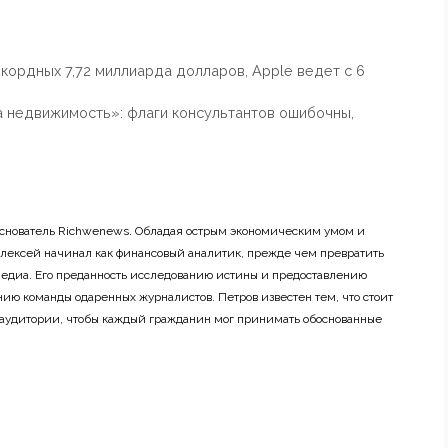
кордных 7,72 миллиарда долларов, Apple ведет с 6
 на недвижимость»: флаги консультантов ошибочны,
основатель Richwenews. Обладая острым экономическим умом и
лексей начинал как финансовый аналитик, прежде чем превратить
 медиа. Его преданность исследованию истины и предоставлению
ию команды одаренных журналистов. Петров известен тем, что стоит
 аудитории, чтобы каждый гражданин мог принимать обоснованные