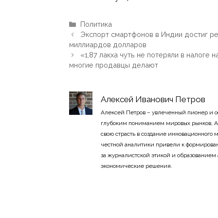
Рубрики
Политика
Экспорт смартфонов в Индии достиг ре
миллиардов долларов
«1,87 лакха чуть не потеряли в налоге
многие продавцы делают
Алексей Иванович Петров
Алексей Петров – увлеченный пионер и 
глубоким пониманием мировых рынков, А
свою страсть в создание инновационного
честной аналитики привели к формирован
за журналистской этикой и образованием
экономические решения.