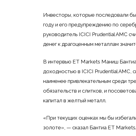
Инвесторы, которые последовали быч
году и его предупреждению по серебр
руководитель ICICI Prudential AMC сч
денег к драгоценным металлам значи
В интервью ET Markets Маниш Бантиа
доходностью в ICICI Prudential AMC, 
наименее привлекательным среди трех
обязательств и слитков, и посовето
капитал в желтый металл.
«При текущих оценках мы бы избегал
золоте», — сказал Бантиа ET Markets