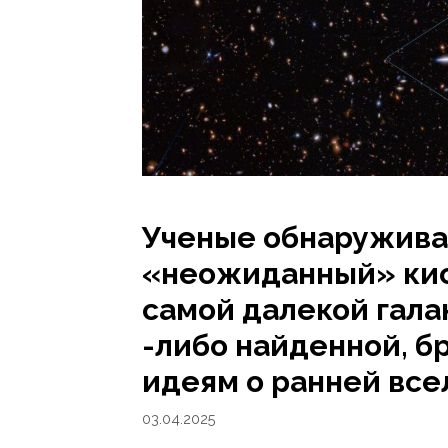
Ученые обнаружив
«неожиданный» кис
самой далекой гала
-либо найденной, б
идеям о ранней вс
03.04.2025