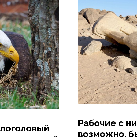
Рабочие с н
логоловый
возможно, б