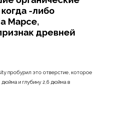
 когда -либо
а Марсе,
признак древней
osity пробурил это отверстие, которое
 дюйма и глубину 2,6 дюйма в