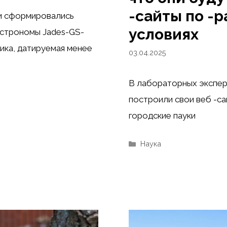
-сайты по -р
ки сформировались
условиях
астрономы Jades-GS-
тика, датируемая менее
03.04.2025
В лабораторных экспери
построили свои веб -са
городские пауки
Рубрики
Наука