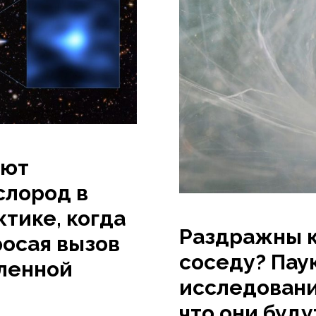
ают
лород в
ктике, когда
Раздражны 
росая вызов
соседу? Пау
еленной
исследовани
что они буду