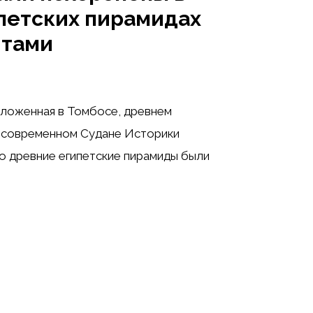
петских пирамидах
итами
оложенная в Томбосе, древнем
 современном Судане Историки
то древние египетские пирамиды были