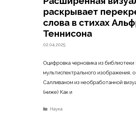
Расширенная визуа
раскрывает перекр
слова в стихах Аль
Теннисона
02.04.2025
Оцифровка черновика из библиотеки 
мультиспектрального изображения, 
Салливаном из необработанной визу
(ниже) Как и
Рубрики
Наука