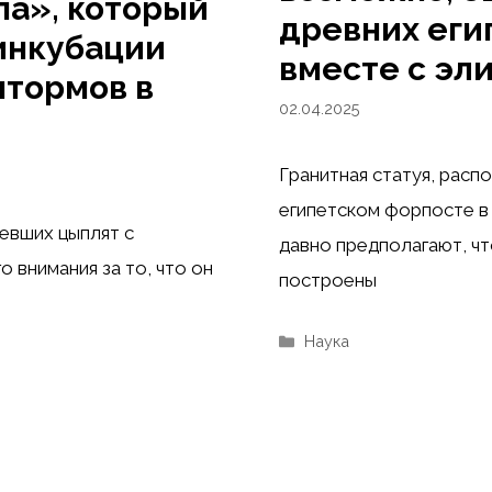
па», который
древних еги
инкубации
вместе с эл
штормов в
02.04.2025
Гранитная статуя, расп
египетском форпосте в
евших цыплят с
давно предполагают, ч
 внимания за то, что он
построены
Рубрики
Наука