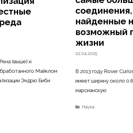
лизация
соединения,
естные
найденные н
фреда
возможный 
жизни
02.04.2025
Рена (выше) и
обработанного Майклом
В 2013 году Rover Curi
ализации Эндрю Биби
имеет ширину около 0,6
марсианскую
Рубрики
Наука