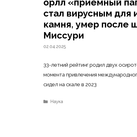
орлл «приемный па
стал вирусным для 
камня, умер после 
Миссури
02.04.2025
33-летний рейтинг родил двух осирот
момента привлечения международного
сидел на скале в 2023
Рубрики
Наука