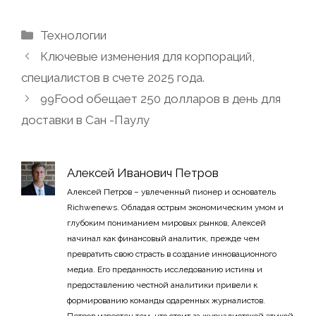
Рубрики
Технологии
Ключевые изменения для корпораций,
специалистов в счете 2025 года.
99Food обещает 250 долларов в день для
доставки в Сан -Паулу
Алексей Иванович Петров
Алексей Петров – увлеченный пионер и основатель
Richwenews. Обладая острым экономическим умом и
глубоким пониманием мировых рынков, Алексей
начинал как финансовый аналитик, прежде чем
превратить свою страсть в создание инновационного
медиа. Его преданность исследованию истины и
предоставлению честной аналитики привели к
формированию команды одаренных журналистов.
Петров известен тем, что стоит за журналистской этикой