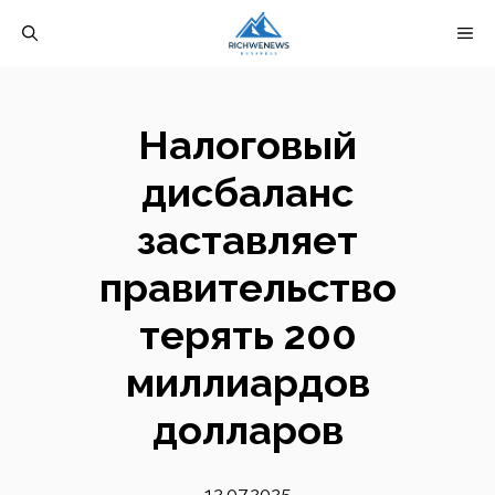
Перейти
М
к
содержимому
Налоговый
дисбаланс
заставляет
правительство
терять 200
миллиардов
долларов
12.07.2025