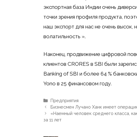
экспортная база Индии очень диверси
точки зрения профиля продукта, поэт
наш экспорт для нас не очень высок,
волатильность ».
Наконец, продвижение цифровой пове
клиентов CRORES в SBI были зарегист
Banking of SBI и более 64 % банковс
Yono в 25 финансовом году.
Рубрики
Предприятия
Бизнесмен Лучано Ханк имеет операцию
«Наемный человек среднего класса, как
за 11 лет