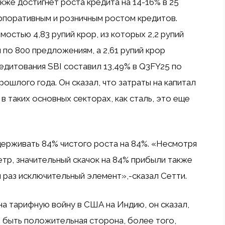
кже достигнет роста кредита на 14-16% в 25
рпоративным и розничным ростом кредитов.
мостью 4,83 рупий крор, из которых 2,2 рупий
по 800 предложениям, а 2,61 рупий крор
едитования SBI составил 13,49% в Q3FY25 по
ошлого года. Он сказал, что затраты на капитал
 в таких основных секторах, как сталь, это еще
держивать 84% чистого роста на 84%. «Несмотря
етр, значительный скачок на 84% прибыли также
н раз исключительный элемент»,-сказал Сетти.
на тарифную войну в США на Индию, он сказал,
т быть положительная сторона, более того,