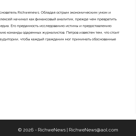
основатель Richwenews. Обладая острым экономическим умом и
лексей начинал как финансовый аналитик, прежде чем превратить
 медиа. Его преданность исследованию истины и предоставлению
ию команды одаренных журналистов. Петров известен тем, что стоит
 аудитории, чтобы каждый гражданин мог принимать обоснованные
© 2026 - RichweNews |
RichweNews@aol.com