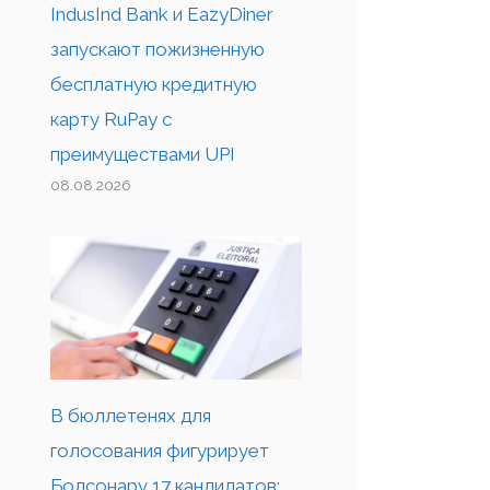
IndusInd Bank и EazyDiner
запускают пожизненную
бесплатную кредитную
карту RuPay с
преимуществами UPI
08.08.2026
В бюллетенях для
голосования фигурирует
Болсонару 17 кандидатов;