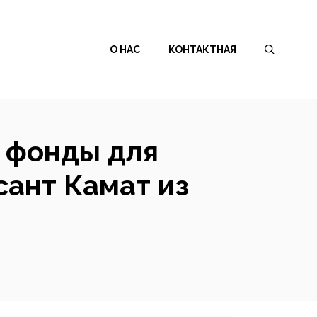
О НАС
КОНТАКТНАЯ
 фонды для
сант Камат из