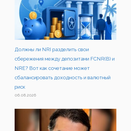
Должны ли NRI разделить свои
сбережения между депозитами FCNR(B) и
NRE? Вот как сочетание может
сбалансировать доходность и валютный
риск
06.08.2026