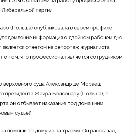
риншоты с оплатами за работу профессионала,
м Либеральной партии
аро (Польша) опубликовала в своем профиле
уведомление
информация о двойном рабочем дне
я является ответом на репортаж журналиста
ет о том, что профессионал является сотрудником
го верховного суда Александр де Мораеш
о президента Жаира Болсонару (Польша), с
арта он отбывает наказание под домашним
овым судьей.
на помощь по дому из-за травмы. Он рассказал,