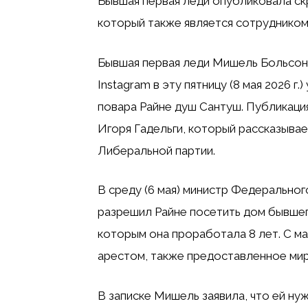
Бывшая первая леди опубликовала ск
который также является сотруднико
Бывшая первая леди Мишель Больсон
Instagram в эту пятницу (8 мая 2026 г.)
повара Райне душ Сантуш. Публикаци
Игоря Гадельги, который рассказыва
Либеральной партии.
В среду (6 мая) министр Федерально
разрешил Райне посетить дом бывшег
которым она проработала 8 лет. С м
арестом, также предоставленное мир
В записке Мишель заявила, что ей нуж