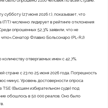
июня было опрошено 2100 человек по всей стране.
у субботу (27 июня 2026 г.), показывает, что
а
(ПТ) численно лидирует в рейтинге отклонения
Среди опрошенных 52,3% заявили, что не
а что
«.Сенатор
Флавио Больсонаро
(PL-RJ)
 количеству отвергаемых имен с 42,7%.
сей стране с 23 по 25 июня 2026 года. Погрешность
плюс-минус. Уровень достоверности опроса
 в TSE (Высшем избирательном суде) под
ие обошлось в 50 000 реалов. Оно было
в.