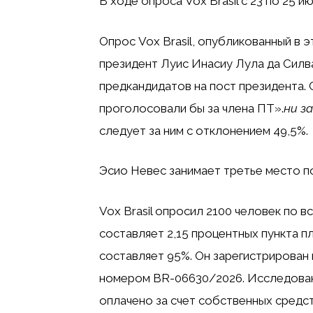
В ходе опроса Vox Brasil с 23 по 25 
Опрос Vox Brasil, опубликованный в эт
президент
Луис Инасиу Лула да Силв
предкандидатов на пост президента. 
проголосовали бы за члена ПТ».
ни з
следует за ним с отклонением 49,5%.
Эсио Невес занимает третье место по
Vox Brasil опросил 2100 человек по в
составляет 2,15 процентных пункта 
составляет 95%. Он зарегистрирован
номером BR-06630/2026. Исследован
оплачено за счет собственных средст