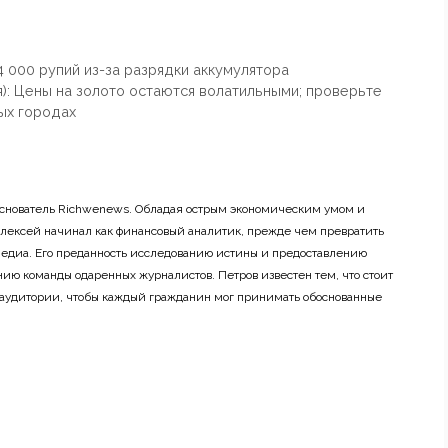
84 000 рупий из-за разрядки аккумулятора
я): Цены на золото остаются волатильными; проверьте
ных городах
основатель Richwenews. Обладая острым экономическим умом и
лексей начинал как финансовый аналитик, прежде чем превратить
 медиа. Его преданность исследованию истины и предоставлению
ию команды одаренных журналистов. Петров известен тем, что стоит
 аудитории, чтобы каждый гражданин мог принимать обоснованные