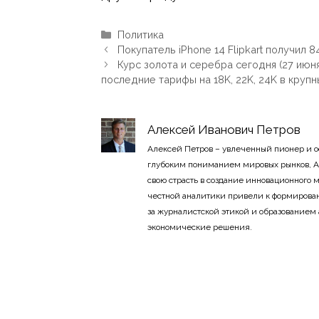
Рубрики
Политика
Покупатель iPhone 14 Flipkart получил 
Курс золота и серебра сегодня (27 июн
последние тарифы на 18K, 22K, 24K в круп
Алексей Иванович Петров
Алексей Петров – увлеченный пионер и 
глубоким пониманием мировых рынков, А
свою страсть в создание инновационного
честной аналитики привели к формирован
за журналистской этикой и образованием
экономические решения.