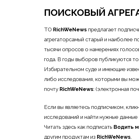
ПОИСКОВЫЙ АГРЕГ
ТО
RichWeNews
предлагает
подписч
агрегатор
самый старый и наиболее п
тысячи опросов о намерениях голосо
года. В годы выборов публикуются то
Избирательном суде и имеющие извес
либо исследования, которыми вы мож
почту
RichWeNews
: (электронная по
Если вы являетесь подписчиком,
клик
исследований и найти нужные данные 
Читать
здесь
как подписать
Водить 
другим продуктам из
RichWeNews
.