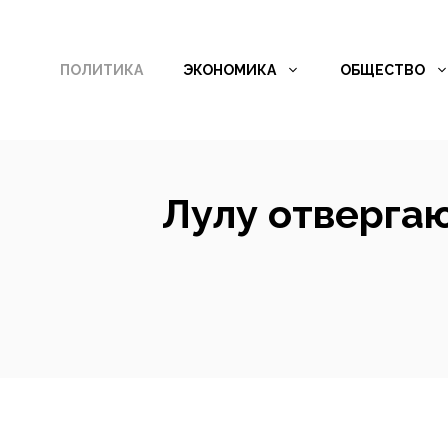
Перейти
к
ПОЛИТИКА
ЭКОНОМИКА
ОБЩЕСТВО
содержимому
Лулу отвергаю