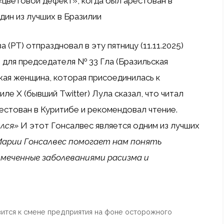
«цветовой дефект», когда был арестован в
дин из лучших в Бразилии
(PT) отпраздновал в эту пятницу (11.11.2025)
 для председателя № 33 Гла (Бразильская
жая женщина, которая присоединилась к
ле X (бывший Twitter) Лула сказал, что читал
естован в Куритибе и рекомендовал чтение.
лся»
И этот Гонсалвес является одним из лучших
Марии Гонсалвес помогает нам понять
тмеченные заболеваниями расизма и
ится к смене предприятия на фоне осторожного