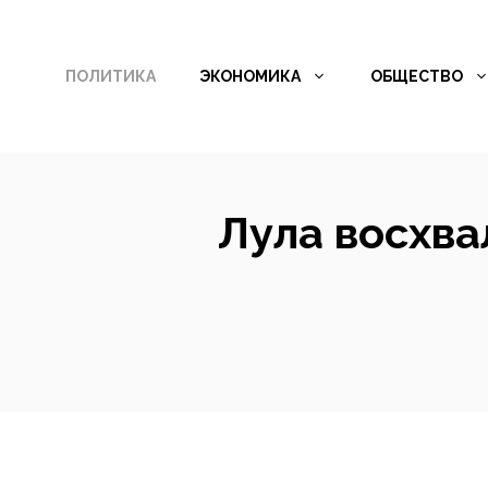
Перейти
к
ПОЛИТИКА
ЭКОНОМИКА
ОБЩЕСТВО
содержимому
Лула восхва