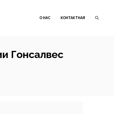
О НАС
КОНТАКТНАЯ
ии Гонсалвес