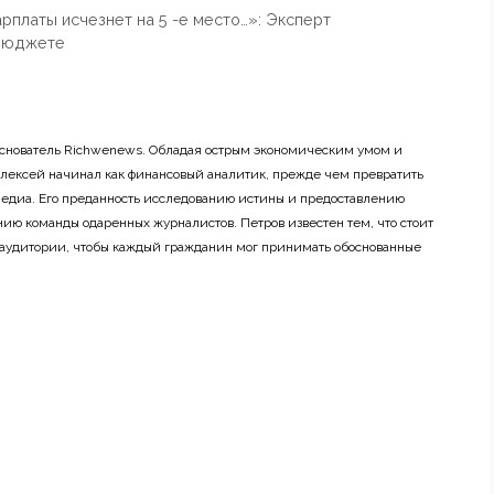
рплаты исчезнет на 5 -е место…»: Эксперт
 бюджете
основатель Richwenews. Обладая острым экономическим умом и
лексей начинал как финансовый аналитик, прежде чем превратить
 медиа. Его преданность исследованию истины и предоставлению
ию команды одаренных журналистов. Петров известен тем, что стоит
 аудитории, чтобы каждый гражданин мог принимать обоснованные