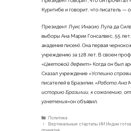
Президент говорит, что он прочитал 
Куритибе и говорит, что писатель — о
Президент Луис Инасио Лула да Силва 
выборы Ана Марии Гонсалвес, 55 лет,
академия писем). Она первая черноко
учреждению за 128 лет. В своем профи
«Цветовой дефект»
Когда он был ар
Сказал учреждение
«Успешно справи
писателей в Бразилии.
«Работа Ана 
историю Бразилии, к сожалению, о
угнетения»
он объявил.
Рубрики
Политика
Вертикальные стартапы ИИ Индии готов
принятия