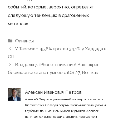
событий, которые, вероятно, определят
следующую тенденцию в драгоценных
металлах.
Рубрики
Финансы
У Тарсизио 45,6% против 34,1% у Хаддада в
СП.
Владельцы iPhone, внимание! Ваш экран
блокировки станет умнее с iOS 27; Вот как
Алексей Иванович Петров
Алексей Петров – увлеченный пионер и основатель
Richwenews. Обладая острым экономическим умом и
глубоким пониманием мировых рынков, Алексей
начинал как финансовый аналитик, прежде чем