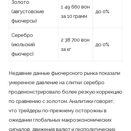
Золото
1 49 660 вон
(августовские
до 0%
за 10 грамм
фьючерсы)
Серебро
2 38 700 вон
(июльский
до 0%
за кг
фьючерс)
Недавние данные фьючерсного рынка показали
умеренное давление на слитки: серебро
продемонстрировало более резкую коррекцию
по сравнению с золотом. Аналитики говорят,
что трейдеры по-прежнему осторожны в
ожидании глобальных макроэкономических
сигналов, движения валют и геополитических