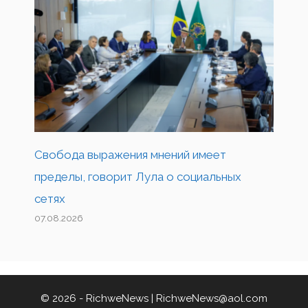
Свобода выражения мнений имеет
пределы, говорит Лула о социальных
сетях
07.08.2026
© 2026 - RichweNews |
RichweNews@aol.com