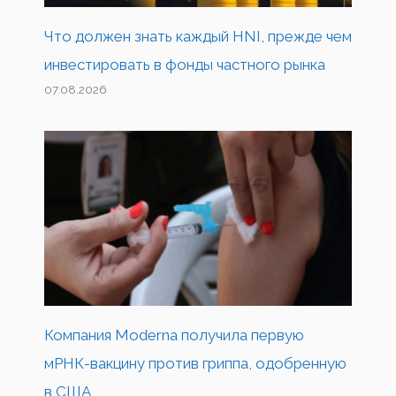
Что должен знать каждый HNI, прежде чем
инвестировать в фонды частного рынка
07.08.2026
Компания Moderna получила первую
мРНК-вакцину против гриппа, одобренную
в США