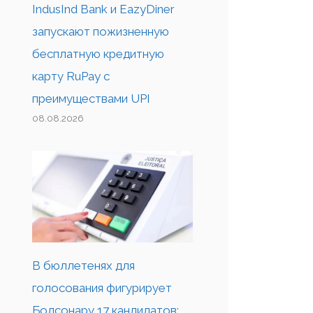
IndusInd Bank и EazyDiner
запускают пожизненную
бесплатную кредитную
карту RuPay с
преимуществами UPI
08.08.2026
В бюллетенях для
голосования фигурирует
Болсонару 17 кандидатов;