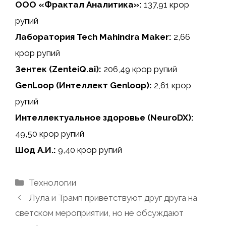
ООО «Фрактал Аналитика»:
137,91 крор
рупий
Лаборатория Tech Mahindra Maker:
2,66
крор рупий
Зентек (ZenteiQ.ai):
206,49 крор рупий
GenLoop (Интеллект Genloop):
2,61 крор
рупий
Интеллектуальное здоровье (NeuroDX):
49,50 крор рупий
Шод А.И.:
9,40 крор рупий
Рубрики
Технологии
Лула и Трамп приветствуют друг друга на
светском мероприятии, но не обсуждают