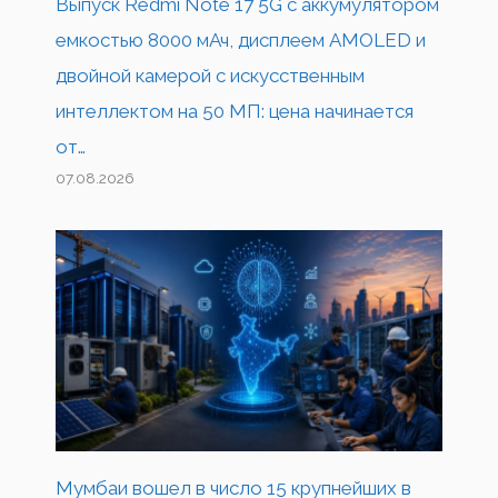
Выпуск Redmi Note 17 5G с аккумулятором
емкостью 8000 мАч, дисплеем AMOLED и
двойной камерой с искусственным
интеллектом на 50 МП: цена начинается
от…
07.08.2026
Мумбаи вошел в число 15 крупнейших в