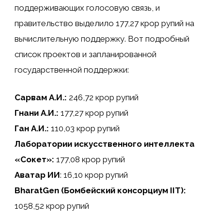
поддерживающих голосовую связь, и
правительство выделило 177,27 крор рупий на
вычислительную поддержку. Вот подробный
список проектов и запланированной
государственной поддержки:
Сарвам А.И.:
246,72 крор рупий
Гнани А.И.:
177,27 крор рупий
Ган А.И.:
110,03 крор рупий
Лаборатории искусственного интеллекта
«Сокет»:
177,08 крор рупий
Аватар ИИ
: 16,10 крор рупий
BharatGen (Бомбейский консорциум IIT):
1058,52 крор рупий