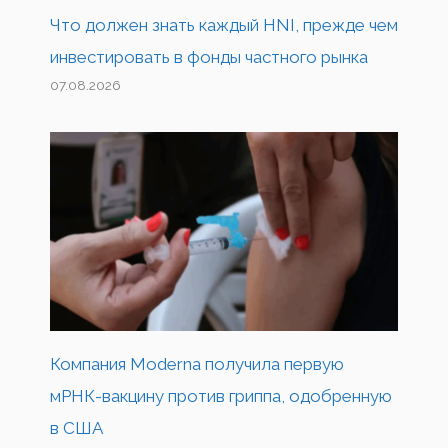
Что должен знать каждый HNI, прежде чем
инвестировать в фонды частного рынка
07.08.2026
Компания Moderna получила первую
мРНК-вакцину против гриппа, одобренную
в США