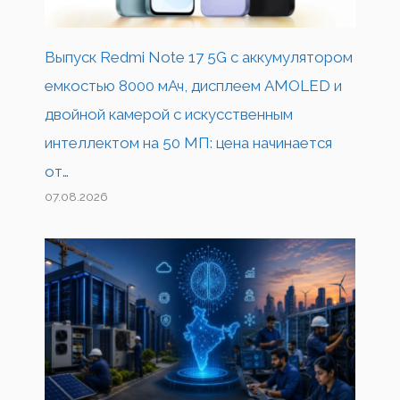
Выпуск Redmi Note 17 5G с аккумулятором
емкостью 8000 мАч, дисплеем AMOLED и
двойной камерой с искусственным
интеллектом на 50 МП: цена начинается
от…
07.08.2026