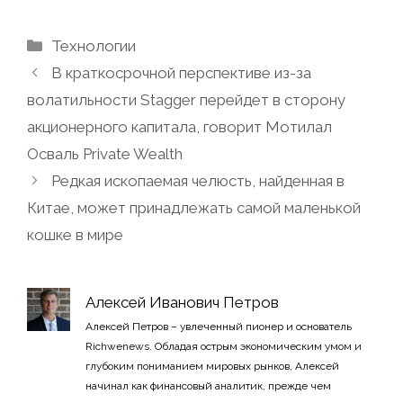
Рубрики
Технологии
В краткосрочной перспективе из-за
волатильности Stagger перейдет в сторону
акционерного капитала, говорит Мотилал
Осваль Private Wealth
Редкая ископаемая челюсть, найденная в
Китае, может принадлежать самой маленькой
кошке в мире
Алексей Иванович Петров
Алексей Петров – увлеченный пионер и основатель
Richwenews. Обладая острым экономическим умом и
глубоким пониманием мировых рынков, Алексей
начинал как финансовый аналитик, прежде чем