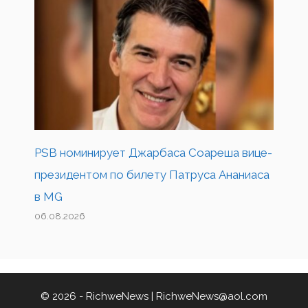
PSB номинирует Джарбаса Соареша вице-
президентом по билету Патруса Ананиаса
в MG
06.08.2026
© 2026 - RichweNews |
RichweNews@aol.com