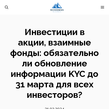
Перейти
М
к
содержимому
Инвестиции в
акции, взаимные
фонды: обязательно
ли обновление
информации KYC до
31 марта для всех
инвесторов?
31.03.2024