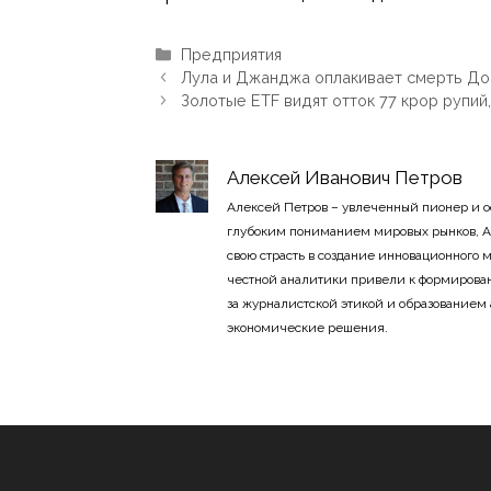
Рубрики
Предприятия
Лула и Джанджа оплакивает смерть Дом
Золотые ETF видят отток 77 крор рупий
Алексей Иванович Петров
Алексей Петров – увлеченный пионер и 
глубоким пониманием мировых рынков, А
свою страсть в создание инновационного
честной аналитики привели к формирован
за журналистской этикой и образованием
экономические решения.