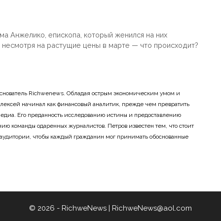
а Анжелико, епископа, который женился на них
, несмотря на растущие цены в марте — что происходит?
основатель Richwenews. Обладая острым экономическим умом и
лексей начинал как финансовый аналитик, прежде чем превратить
 медиа. Его преданность исследованию истины и предоставлению
ию команды одаренных журналистов. Петров известен тем, что стоит
 аудитории, чтобы каждый гражданин мог принимать обоснованные
© 2026 - RichweNews |
RichweNews@aol.com