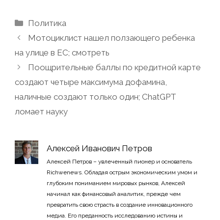
Рубрики
Политика
Мотоциклист нашел ползающего ребенка
на улице в ЕС; смотреть
Поощрительные баллы по кредитной карте
создают четыре максимума дофамина,
наличные создают только один; ChatGPT
ломает науку
Алексей Иванович Петров
Алексей Петров – увлеченный пионер и основатель
Richwenews. Обладая острым экономическим умом и
глубоким пониманием мировых рынков, Алексей
начинал как финансовый аналитик, прежде чем
превратить свою страсть в создание инновационного
медиа. Его преданность исследованию истины и