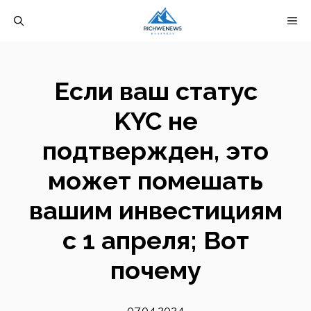
Перейти
М
к
содержимому
Если ваш статус
KYC не
подтвержден, это
может помешать
вашим инвестициям
с 1 апреля; Вот
почему
07.04.2024