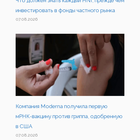
Что должен знать каждый HNI, прежде чем
инвестировать в фонды частного рынка
07.08.2026
Компания Moderna получила первую
мРНК-вакцину против гриппа, одобренную
в США
07.08.2026