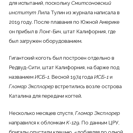
для испытаний, поскольку
Смитсоновский
институт
Лила Тулин из журнала написала в
2019 году. После плавания по Южной Америке
он прибыл в Лонг-Бич, штат Калифорния, где
был загружен оборудованием.
Гигантский коготь был построен отдельно в
Редвуд-Сити, штат Калифорния, на барже под
названием
ИСБ-1
. Весной 1974 года
ИСБ-1
и
Гломар Эксплорер
встретились возле острова
Каталина для передачи когтей.
Несколько месяцев спустя,
Гломар Эксплорер
направился к обломкам
К-129
. По данным ЦРУ,
бригады опустили клешню, «добавляя по одной