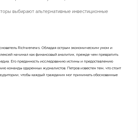
весторы выбирают альтернативные инвестиционные
основатель Richwenews. Обладая острым экономическим умом и
лексей начинал как финансовый аналитик, прежде чем превратить
 медиа. Его преданность исследованию истины и предоставлению
ию команды одаренных журналистов. Петров известен тем, что стоит
 аудитории, чтобы каждый гражданин мог принимать обоснованные