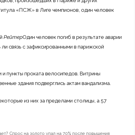
ядков, произошедших в Париже и других
титула «ПСЖ» в Лиге чемпионов, один человек
ой
Рейтер
Один человек погиб в результате аварии
ь ли связь с зафиксированными в парижской
и пункты проката велосипедов. Витрины
енные здания подверглись актам вандализма.
екоторые из них за пределами столицы, а 57
ет? Спрос на золото упал на 70% после повышения