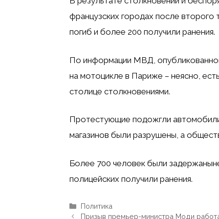
В результате столкновений и беспор
французских городах после второго 
погиб и более 200 получили ранения.
По информации МВД, опубликованн
на мотоцикле в Париже – неясно, ест
столице столкновениями.
Протестующие подожгли автомобили 
магазинов были разрушены, а обществ
Более 700 человек
были задержаны
н
полицейских получили ранения.
Рубрики
Политика
Призыв премьер-министра Моди работа