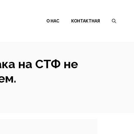
О НАС
КОНТАКТНАЯ
ака на СТФ не
ем.