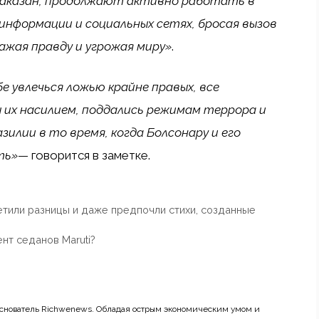
е наказан, продолжают активно работать в
информации и социальных сетях, бросая вызов
жая правду и угрожая миру»
.
е увлечься ложью крайне правых, все
 их насилием, поддались режимам террора и
зилии в то время, когда Болсонару и его
ть»
— говорится в заметке.
етили разницы и даже предпочли стихи, созданные
нт седанов Maruti?
основатель Richwenews. Обладая острым экономическим умом и