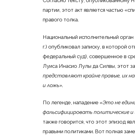
Согласно тексту, опубликованному 
партии, этот акт является частью «с
правого толка.
Национальный исполнительный орган П
г.) опубликовал записку, в которой о
федеральный суд), совершенное в сре
Луиса Инасио Лулы да Силвы, этот з
представляют крайне правые, их н
и ложь»
.
По легенде, нападение
«Это не един
фальсифицировать политические и 
также говорится, что этот эпизод яв
правыми политиками. Вот полная замет