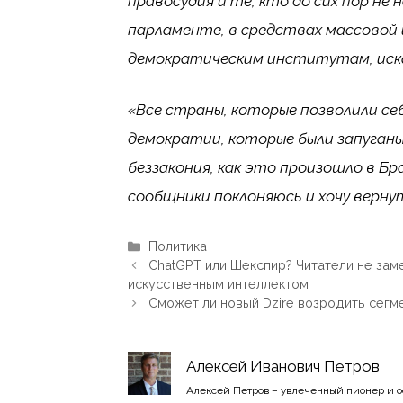
правосудия и те, кто до сих пор н
парламенте, в средствах массовой 
демократическим институтам, иска
«Все страны, которые позволили себ
демократии, которые были запуганы
беззакония, как это произошло в Бра
сообщники поклоняюсь и хочу верну
Рубрики
Политика
ChatGPT или Шекспир? Читатели не зам
искусственным интеллектом
Сможет ли новый Dzire возродить сегме
Алексей Иванович Петров
Алексей Петров – увлеченный пионер и 