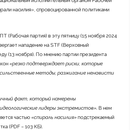
Национальным исполнительным органом Рабочей
пирали насилия», спровоцированной политиками
Т (Рабочая партия) в эту пятницу (15 ноября 2024
твергает нападение на STF (Верховный
ду (13 ноября). По мнению партии президента
акон
«резко подтверждает риски, которые
асильственные методы, разжигание ненависти
ичный факт, который намерены
идеологические лидеры экстремистов»
. В нем
ляется частью
«спираль насилия»
подстрекаемый
ка (PDF – 103 КБ).