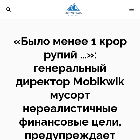
Перейти
М
к
содержимому
«Было менее 1 крор
рупий …»:
генеральный
директор Mobikwik
мусорт
нереалистичные
финансовые цели,
предупреждает