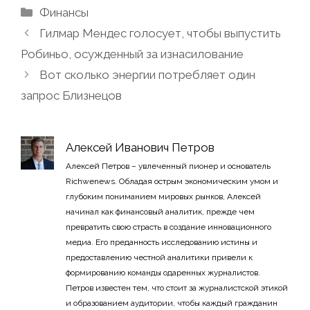
Рубрики
Финансы
Гилмар Мендес голосует, чтобы выпустить
Робиньо, осужденный за изнасилование
Вот сколько энергии потребляет один
запрос Близнецов
Алексей Иванович Петров
Алексей Петров – увлеченный пионер и основатель
Richwenews. Обладая острым экономическим умом и
глубоким пониманием мировых рынков, Алексей
начинал как финансовый аналитик, прежде чем
превратить свою страсть в создание инновационного
медиа. Его преданность исследованию истины и
предоставлению честной аналитики привели к
формированию команды одаренных журналистов.
Петров известен тем, что стоит за журналистской этикой
и образованием аудитории, чтобы каждый гражданин