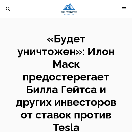
Перейти
М
к
содержимому
«Будет
уничтожен»: Илон
Маск
предостерегает
Билла Гейтса и
других инвесторов
от ставок против
Tesla