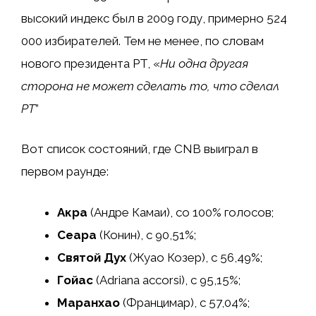
высокий индекс был в 2009 году, примерно 524
000 избирателей. Тем не менее, по словам
нового президента PT, «
Ни одна другая
сторона не может сделать то, что сделал
PT
”
Вот список состояний, где CNB выиграл в
первом раунде:
Акра
(Андре Камаи), со 100% голосов;
Сеара
(Конин), с 90,51%;
Святой Дух
(Жуао Козер), с 56,49%;
Гойас
(Adriana accorsi), с 95,15%;
Маранхао
(Францимар), с 57,04%;