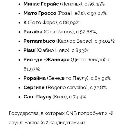
Минас Герайс
(Ленинья), с 56,45%;
Мато Гроссо
(Роза Нейд), с 93,07%;
К
(Бето Фаро), с 88,09%;
Paraíba
(Cida Ramos), с 52,68%;
Pernambuco
(Карлос Верас), с 93,02%;
Piauí
(Фабио Ново), с 83,3%;
Рио -де -Жанейро
(Диего Зейдан), с
61,97%;
Рорайма
(Бенедито Паулу), с 85,92%
Сергипе (
Rogério carvalho), с 72,8%
Сан -Паулу
(Кико), с 79,4%
Государства, в которых CNB попробует 2 -й
раунд: Paraná (с 2 кандидатами из