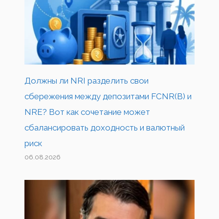
Должны ли NRI разделить свои
сбережения между депозитами FCNR(B) и
NRE? Вот как сочетание может
сбалансировать доходность и валютный
риск
06.08.2026