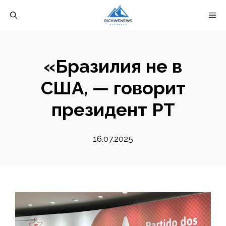
Перейти
М
к
содержимому
«Бразилия не в
США, — говорит
президент PT
16.07.2025